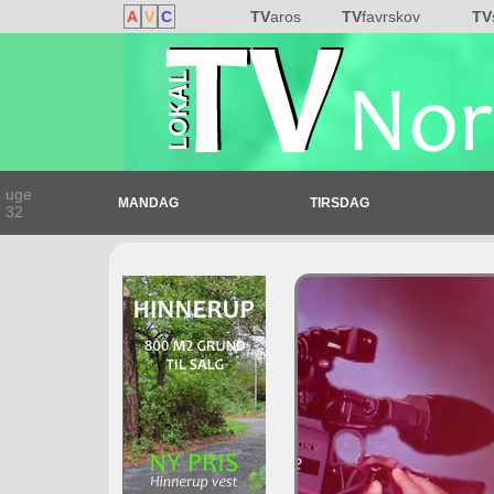
A
V
C
TV
aros
TV
favrskov
TV
uge
MANDAG
TIRSDAG
32