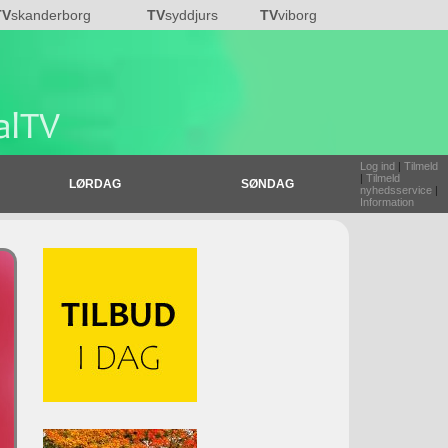
TV
skanderborg
TV
syddjurs
TV
viborg
Log ind
|
Tilmeld
|
Tilmeld
LØRDAG
SØNDAG
nyhedsservice
|
Information