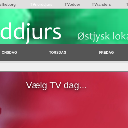
silkeborg
TV
norddjurs
TV
odder
TV
randers
ONSDAG
TORSDAG
FREDAG
Vælg TV dag...