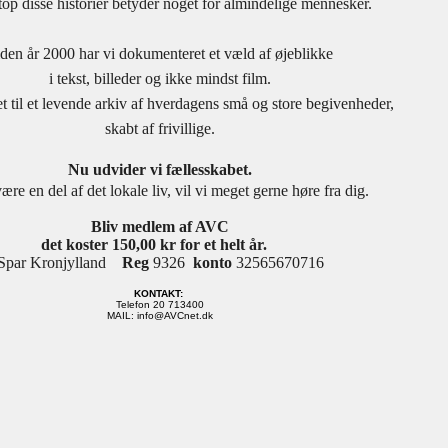
top disse historier betyder noget for almindelige mennesker.
den år 2000 har vi dokumenteret et væld af øjeblikke
i tekst, billeder og ikke mindst film.
et til et levende arkiv af hverdagens små og store begivenheder,
skabt af frivillige.
Nu udvider vi fællesskabet.
ære en del af det lokale liv, vil vi meget gerne høre fra dig.
Bliv medlem af AVC
det koster 150,00 kr for et helt år.
Spar Kronjylland
Reg
9326
konto
32565670716
KONTAKT:
Telefon 20 713400
MAIL: info@AVCnet.dk