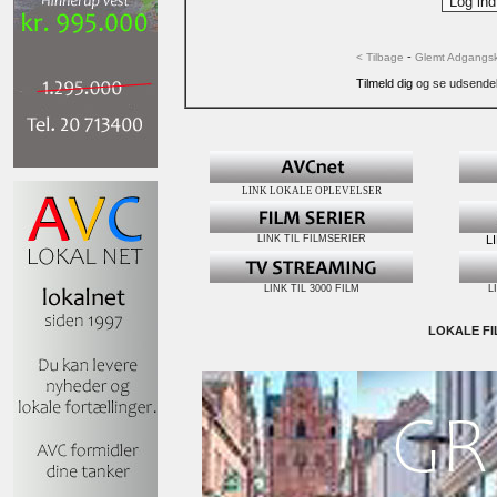
-
< Tilbage
Glemt Adgangs
Tilmeld dig
og se udsendels
LINK LOKALE OPLEVELSER
LINK TIL FILMSERIER
L
LINK TIL 3000 FILM
L
LOKALE FI