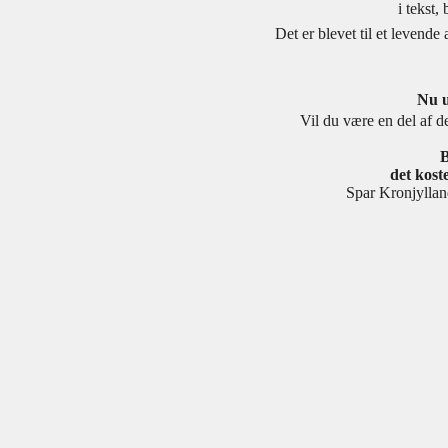
i tekst,
Det er blevet til et levend
Nu u
Vil du være en del af de
B
det koste
Spar Kronjyll