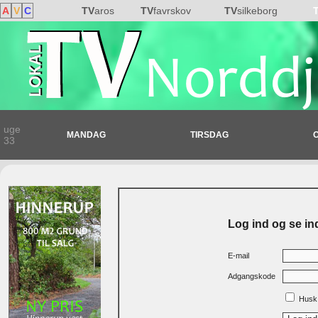
A
V
C
TV
aros
TV
favrskov
TV
silkeborg
uge
MANDAG
TIRSDAG
33
Log ind og se in
E-mail
Adgangskode
Husk